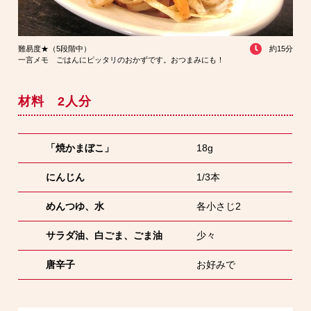
難易度★（5段階中）
約15分
一言メモ ごはんにピッタリのおかずです。おつまみにも！
材料 2人分
「焼かまぼこ」
18g
にんじん
1/3本
めんつゆ、水
各小さじ2
サラダ油、白ごま、ごま油
少々
唐辛子
お好みで