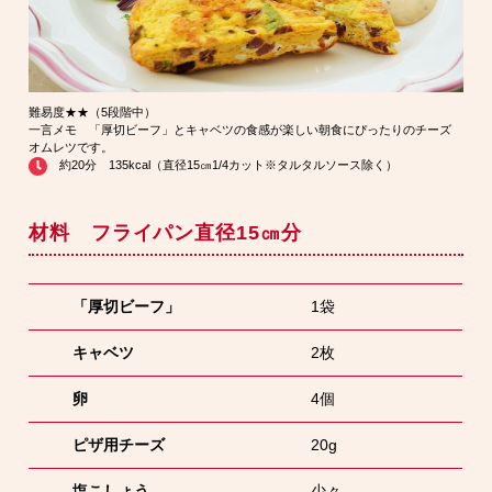
難易度★★（5段階中）
一言メモ 「厚切ビーフ」とキャベツの食感が楽しい朝食にぴったりのチーズ
オムレツです。
約20分 135kcal（直径15㎝1/4カット※タルタルソース除く）
材料 フライパン直径15㎝分
「厚切ビーフ」
1袋
キャベツ
2枚
卵
4個
ピザ用チーズ
20g
塩こしょう
少々