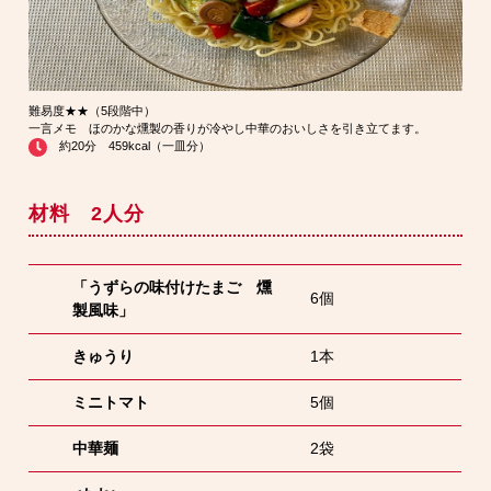
難易度★★（5段階中）
一言メモ ほのかな燻製の香りが冷やし中華のおいしさを引き立てます。
約20分 459kcal（一皿分）
材料 2人分
「うずらの味付けたまご 燻
6個
製風味」
きゅうり
1本
ミニトマト
5個
中華麺
2袋