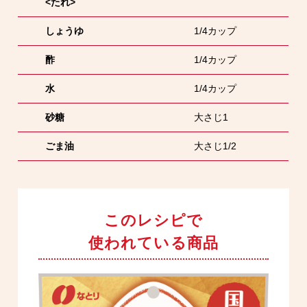
<たれ>
しょうゆ
1/4カップ
酢
1/4カップ
水
1/4カップ
砂糖
大さじ1
ごま油
大さじ1/2
このレシピで
使われている商品