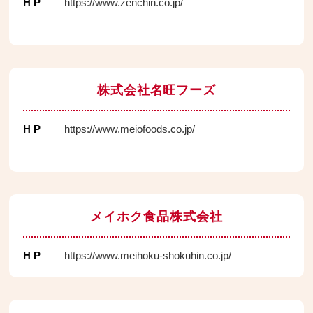
H P
https://www.zenchin.co.jp/
株式会社名旺フーズ
H P
https://www.meiofoods.co.jp/
メイホク⾷品株式会社
H P
https://www.meihoku-shokuhin.co.jp/