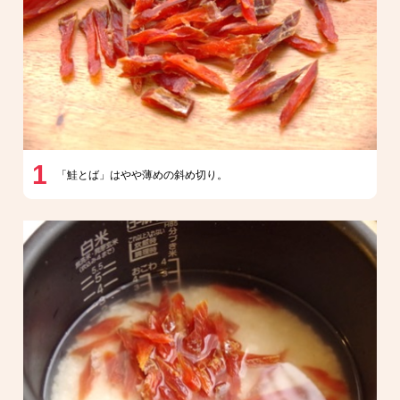
1
「鮭とば」はやや薄めの斜め切り。