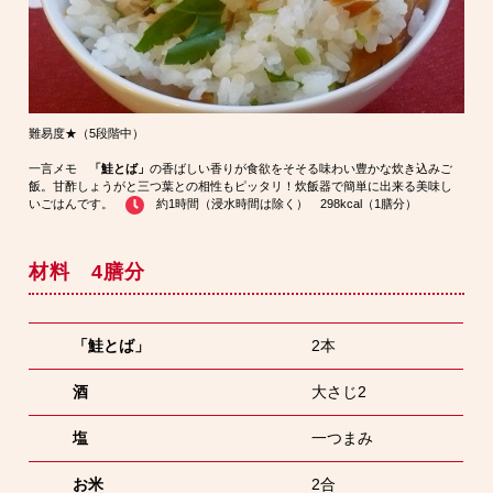
難易度★（5段階中）
一言メモ
「鮭とば」
の香ばしい香りが食欲をそそる味わい豊かな炊き込みご
飯。甘酢しょうがと三つ葉との相性もピッタリ！炊飯器で簡単に出来る美味し
いごはんです。
約1時間（浸水時間は除く） 298kcal（1膳分）
材料 4膳分
「鮭とば」
2本
酒
大さじ2
塩
一つまみ
お米
2合