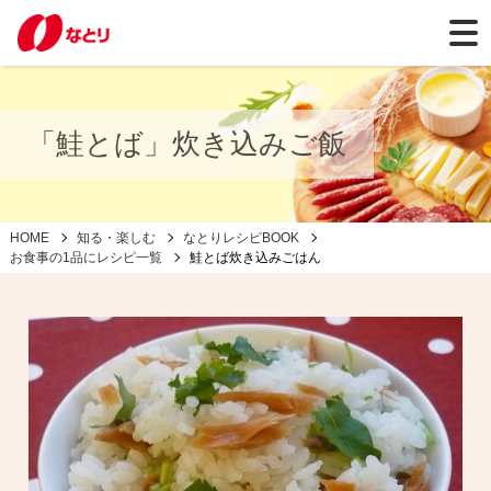
「鮭とば」炊き込みご飯
HOME
知る・楽しむ
なとりレシピBOOK
お食事の1品にレシピ一覧
鮭とば炊き込みごはん