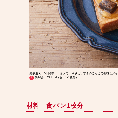
難易度★（5段階中）一言メモ やさしい甘さのこんぶの風味とメ
約10分 334kcal（食パン1枚分）
材料 食パン1枚分