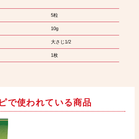
5粒
10g
大さじ1/2
1枚
ピで
使われている商品