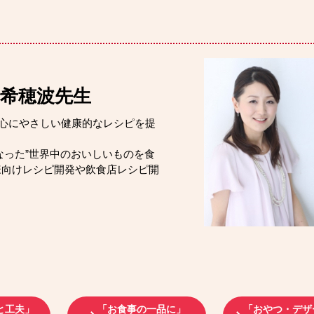
希穂波先生
心にやさしい健康的なレシピを提
なった”世界中のおいしいものを食
様向けレシピ開発や飲食店レシピ開
と工夫」
「お食事の一品に」
「おやつ・デザ