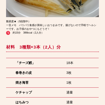
難易度★（5段階中）
一言メモ パリパリ食感が美味しいおつまみです。揚げないので手軽でヘルシ
ーです。お子様のおやつにもどうぞ！
約15分 386kcal（2人分）
材料 3種類×3本（2人）分
「チーズ鱈」
18本
春巻きの皮
3枚
焼き海苔
1枚
ケチャップ
適量
はちみつ
適量