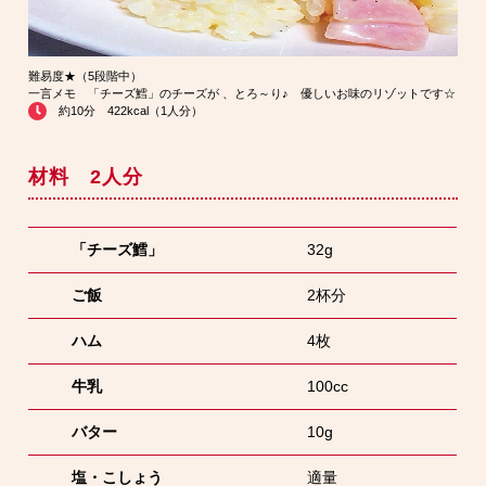
難易度★（5段階中）
一言メモ 「チーズ鱈」のチーズが
、とろ～り♪ 優しいお味のリゾットです☆
約10分 422kcal（1人分）
材料 2人分
「チーズ鱈」
32g
ご飯
2杯分
ハム
4枚
牛乳
100cc
バター
10g
塩・こしょう
適量