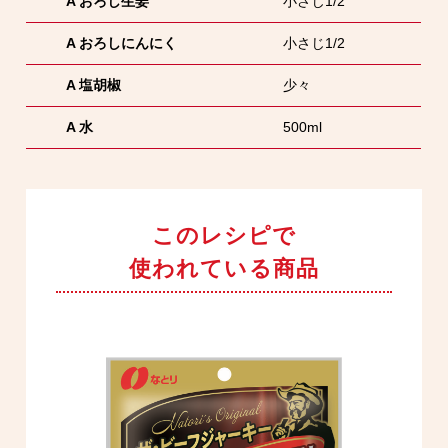
A おろし生姜
小さじ1/2
A おろしにんにく
小さじ1/2
A 塩胡椒
少々
A 水
500ml
このレシピで
使われている商品