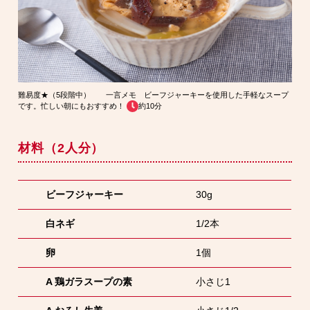
難易度★（5段階中） 一言メモ ビーフジャーキーを使用した手軽なスープ
です。忙しい朝にもおすすめ！
約10分
材料（2人分）
ビーフジャーキー
30g
白ネギ
1/2本
卵
1個
A 鶏ガラスープの素
小さじ1