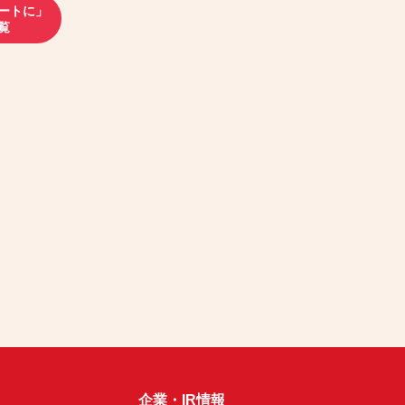
ートに」
覧
企業・IR情報