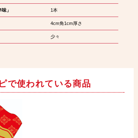
辛味」
1本
4cm角1cm厚さ
少々
ピで
使われている商品