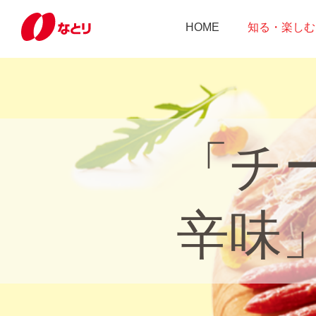
HOME
知る・楽しむ
「チー
辛味