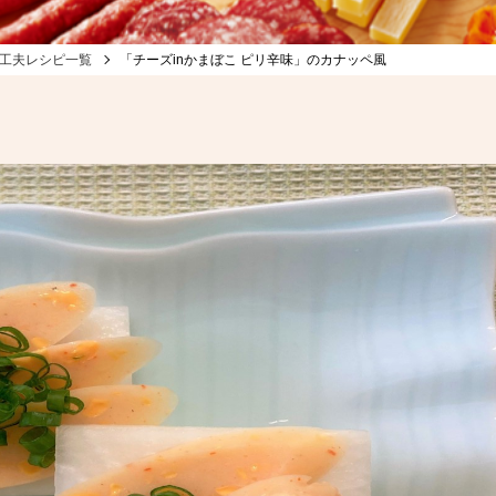
工夫レシピ一覧
「チーズinかまぼこ ピリ辛味」のカナッペ風