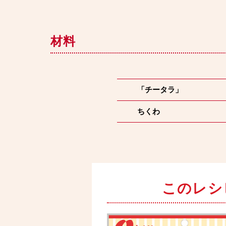
材料
「チータラ」
ちくわ
このレシ