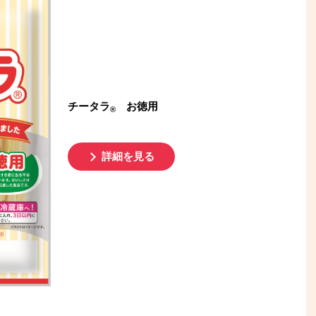
チータラ
お徳用
®
詳細を見る