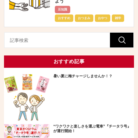
よう
豆知識
おすすめ
おつまみ
おやつ
雑学
おすすめ記事
暑い夏に梅チャージしませんか！？
“ワクワクと楽しさを運ぶ電車”『チータラ号』
が運行開始！