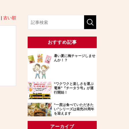
|
古い順
おすすめ記事
暑い夏に梅チャージしませ
んか！？
“ワクワクと楽しさを運ぶ
電車”『チータラ号』が運
行開始！
“一度は食べていただきた
い”シリーズは発売20周年
を迎えます
アーカイブ