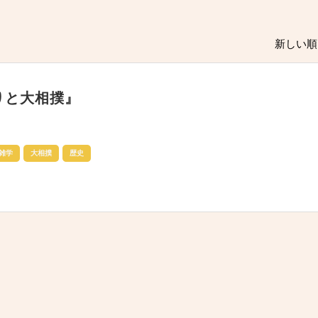
新しい順 
りと大相撲』
雑学
大相撲
歴史