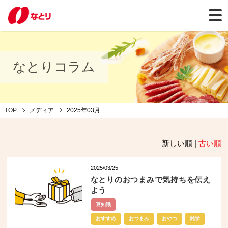
なとりコラム
TOP
メディア
2025年03月
新しい順 |
古い順
2025/03/25
なとりのおつまみで気持ちを伝え
よう
豆知識
おすすめ
おつまみ
おやつ
雑学