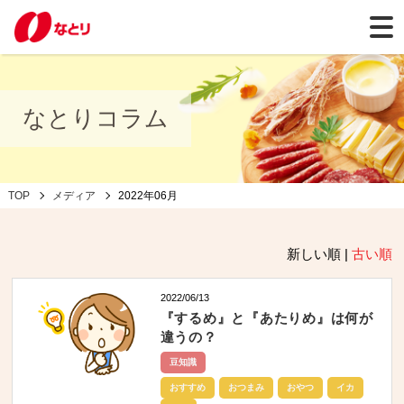
なとりコラム
TOP
メディア
2022年06月
新しい順 |
古い順
2022/06/13
『するめ』と『あたりめ』は何が
違うの？
豆知識
おすすめ
おつまみ
おやつ
イカ