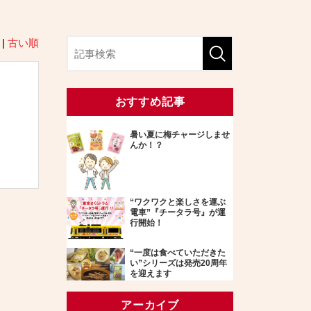
|
古い順
おすすめ記事
暑い夏に梅チャージしませ
んか！？
“ワクワクと楽しさを運ぶ
電車”『チータラ号』が運
行開始！
“一度は食べていただきた
い”シリーズは発売20周年
を迎えます
アーカイブ