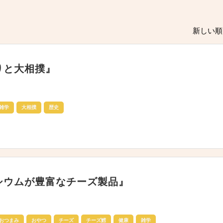
新しい順 
りと大相撲』
雑学
大相撲
歴史
シウムが豊富なチーズ製品』
おつまみ
おやつ
チーズ
チーズ鱈
健康
雑学