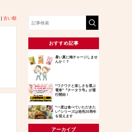
|
古い順
おすすめ記事
暑い夏に梅チャージしませ
んか！？
“ワクワクと楽しさを運ぶ
電車”『チータラ号』が運
行開始！
“一度は食べていただきた
い”シリーズは発売20周年
を迎えます
アーカイブ