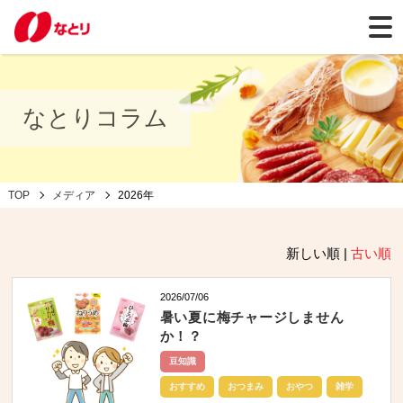
なとりコラム
TOP
メディア
2026年
新しい順 |
古い順
2026/07/06
暑い夏に梅チャージしません
か！？
豆知識
おすすめ
おつまみ
おやつ
雑学