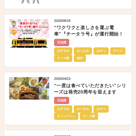
2026/06/19
“ワクワクと楽しさを運ぶ電
車”『チータラ号』が運行開始！
豆知識
おすすめ
おつまみ
おやつ
チーズ
チーズ鱈
雑学
2026/04/23
“一度は食べていただきたい”シリ
ーズは発売20周年を迎えます
豆知識
おすすめ
おつまみ
おやつ
キャンペーン
チーズ鱈