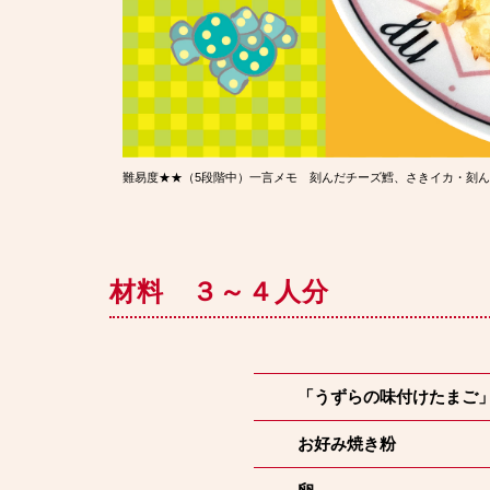
難易度★★（5段階中）一言メモ 刻んだチーズ鱈、さきイカ・刻
材料 ３～４人分
「うずらの味付けたまご
お好み焼き粉