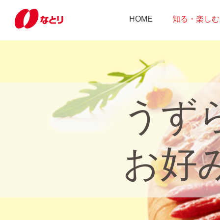
HOME
知る・楽しむ
うず
お好