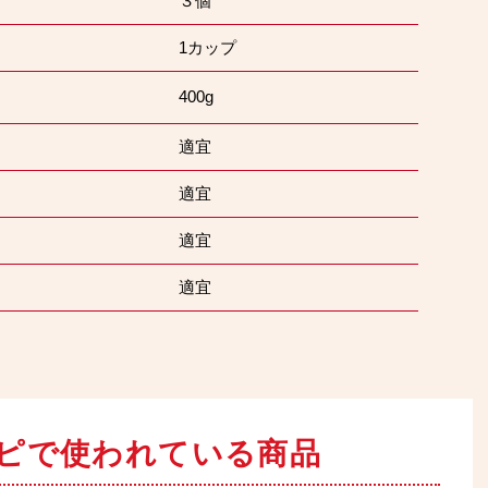
３個
1カップ
400g
適宜
適宜
適宜
適宜
ピで
使われている商品