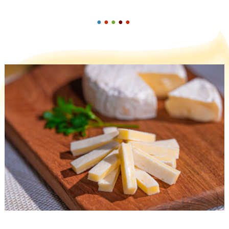
●
●
●
●
●