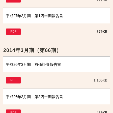
平成27年3月期 第1四半期報告書
379KB
PDF
2014年3月期（第66期）
平成26年3月期 有価証券報告書
1,105KB
PDF
平成26年3月期 第3四半期報告書
439KB
PDF