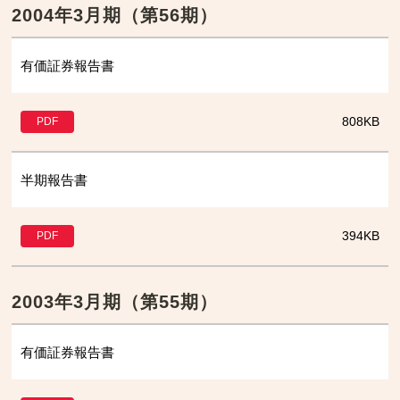
2004年3月期（第56期）
有価証券報告書
808KB
PDF
半期報告書
394KB
PDF
2003年3月期（第55期）
有価証券報告書