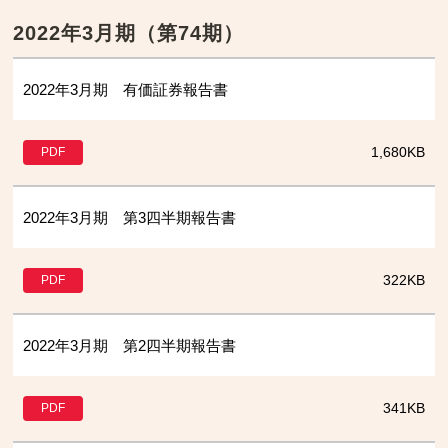
2022年3月期（第74期）
2022年3月期 有価証券報告書
1,680KB
PDF
2022年3月期 第3四半期報告書
322KB
PDF
2022年3月期 第2四半期報告書
341KB
PDF