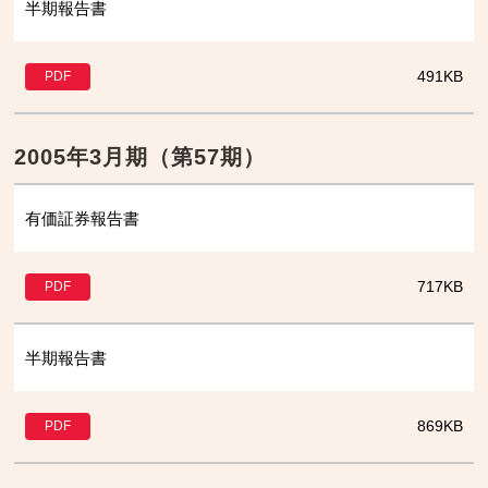
半期報告書
491KB
PDF
2005年3月期（第57期）
有価証券報告書
717KB
PDF
半期報告書
869KB
PDF