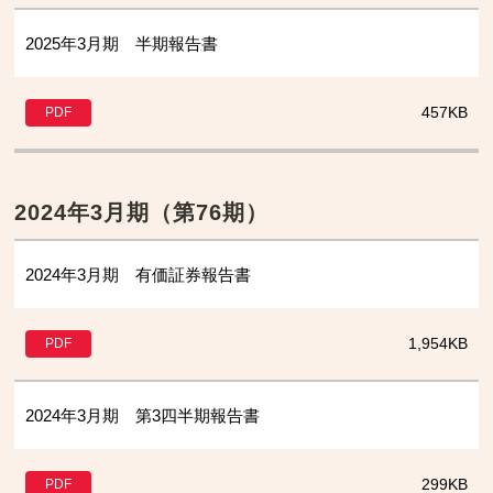
2025年3月期 半期報告書
457KB
PDF
2024年3月期（第76期）
2024年3月期 有価証券報告書
1,954KB
PDF
2024年3月期 第3四半期報告書
299KB
PDF