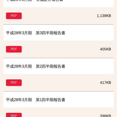
1,138KB
PDF
平成28年3月期 第3四半期報告書
405KB
PDF
平成28年3月期 第2四半期報告書
417KB
PDF
平成28年3月期 第1四半期報告書
398KB
PDF