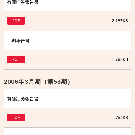
有価証券報告書
2,187KB
PDF
半期報告書
1,763KB
PDF
2006年3月期（第58期）
有価証券報告書
759KB
PDF