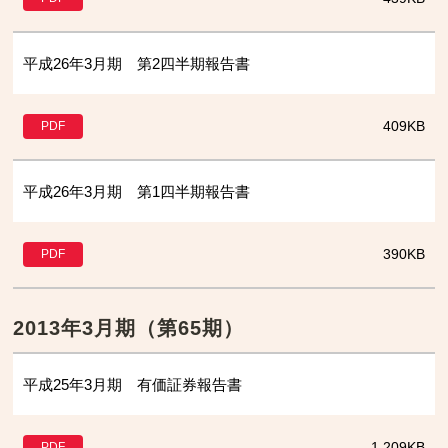
平成26年3月期 第2四半期報告書
409KB
PDF
平成26年3月期 第1四半期報告書
390KB
PDF
2013年3月期（第65期）
平成25年3月期 有価証券報告書
1,209KB
PDF