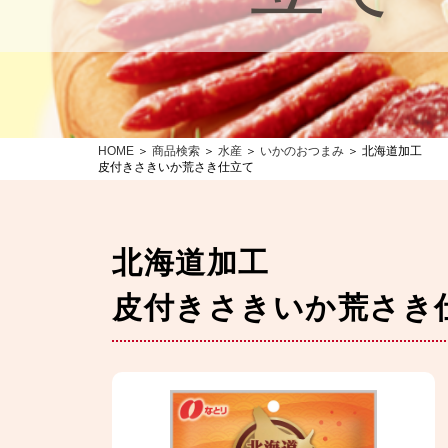
HOME
＞
商品検索
＞
水産
＞
いかのおつまみ
＞ 北海道加工
皮付きさきいか荒さき仕立て
北海道加工
皮付きさきいか荒さき