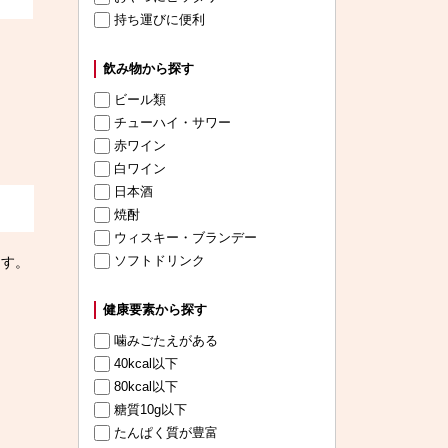
持ち運びに便利
飲み物から探す
ビール類
チューハイ・サワー
赤ワイン
白ワイン
日本酒
焼酎
ウィスキー・ブランデー
ソフトドリンク
ます。
健康要素から探す
噛みごたえがある
40kcal以下
80kcal以下
糖質10g以下
たんぱく質が豊富