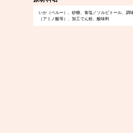
いか（ペルー）、砂糖、食塩／ソルビトール、調
（アミノ酸等）、加工でん粉、酸味料