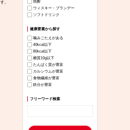
焼酎
ます。
ウィスキー・ブランデー
ソフトドリンク
健康要素から探す
噛みごたえがある
40kcal以下
80kcal以下
糖質10g以下
たんぱく質が豊富
カルシウムが豊富
食物繊維が豊富
鉄分が豊富
フリーワード検索