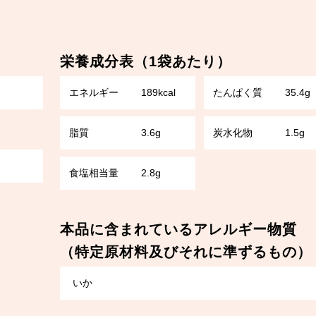
栄養成分表（1袋あたり）
エネルギー
189kcal
たんぱく質
35.4g
脂質
3.6g
炭水化物
1.5g
食塩相当量
2.8g
本品に含まれているアレルギー物質
（特定原材料及びそれに準ずるもの）
いか