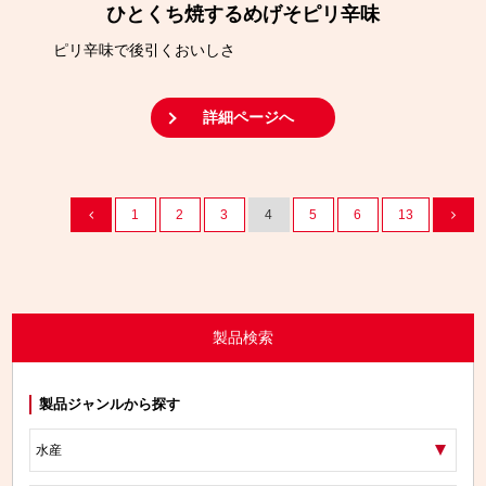
ひとくち焼するめげそピリ辛味
ピリ辛味で後引くおいしさ
詳細ページへ
1
2
3
4
5
6
13
製品検索
製品ジャンルから探す