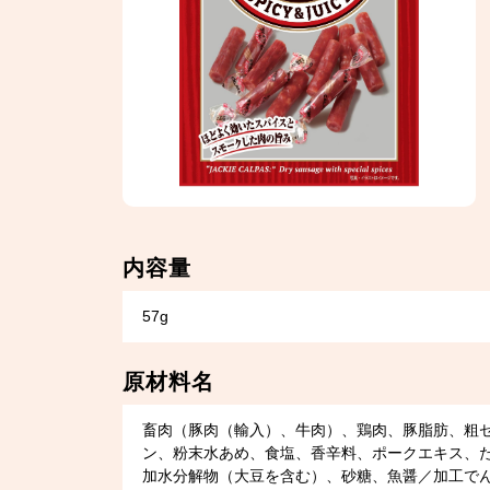
内容量
57g
原材料名
畜肉（豚肉（輸入）、牛肉）、鶏肉、豚脂肪、粗
ン、粉末水あめ、食塩、香辛料、ポークエキス、
加水分解物（大豆を含む）、砂糖、魚醤／加工で