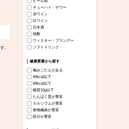
ビール類
チューハイ・サワー
赤ワイン
白ワイン
日本酒
焼酎
ウィスキー・ブランデー
ソフトドリンク
ます。
健康要素から探す
噛みごたえがある
40kcal以下
80kcal以下
糖質10g以下
たんぱく質が豊富
カルシウムが豊富
食物繊維が豊富
鉄分が豊富