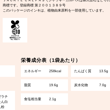
ＪＡＣＫＩＥ ＣＡＬＰＡＳ＼ジャッキーカルパスは株式会社なとり
商標です。登録商標 第２００１３８９号
このパッケージのインキは、植物由来原料を一部使用しています。
栄養成分表（1袋あたり）
エネルギー
258kcal
たんぱく質
13.5g
脂質
19.6g
炭水化物
7.0g
ゼラチ
食塩相当量
2.1g
たん白
ん粉