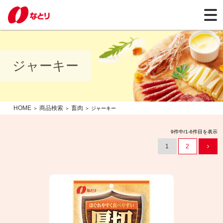
ジャーキー
HOME
商品検索
畜肉
＞
＞
＞ ジャーキー
9件中/1-6件目を表示
1
2