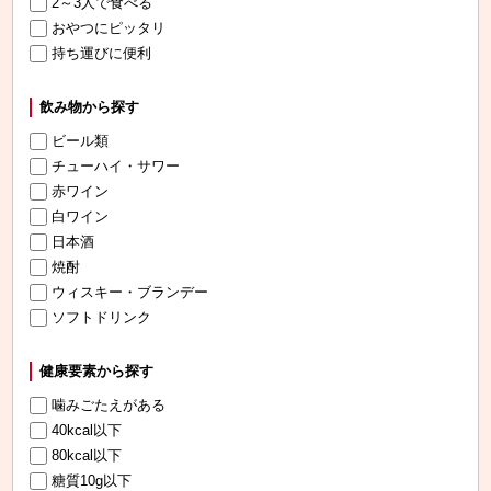
2～3人で食べる
おやつにピッタリ
持ち運びに便利
飲み物から探す
ビール類
チューハイ・サワー
赤ワイン
白ワイン
日本酒
焼酎
ウィスキー・ブランデー
ソフトドリンク
健康要素から探す
噛みごたえがある
40kcal以下
80kcal以下
糖質10g以下