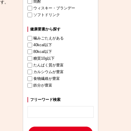
焼酎
ます。
ウィスキー・ブランデー
ソフトドリンク
健康要素から探す
噛みごたえがある
40kcal以下
80kcal以下
糖質10g以下
たんぱく質が豊富
カルシウムが豊富
食物繊維が豊富
鉄分が豊富
フリーワード検索