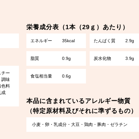
栄養成分表（1本（29ｇ）あたり）
エネルギー
35kcal
たんぱく質
2.9g
脂質
0.9g
炭水化物
3.9g
スチー
食塩相当量
0.6g
、調味
着色料
乳成
本品に含まれているアレルギー物質
（特定原材料及びそれに準ずるもの）
小麦・卵・乳成分・大豆・鶏肉・豚肉・ゼラチン