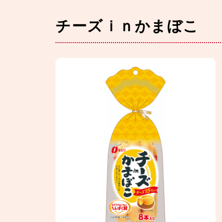
チーズｉｎかまぼこ