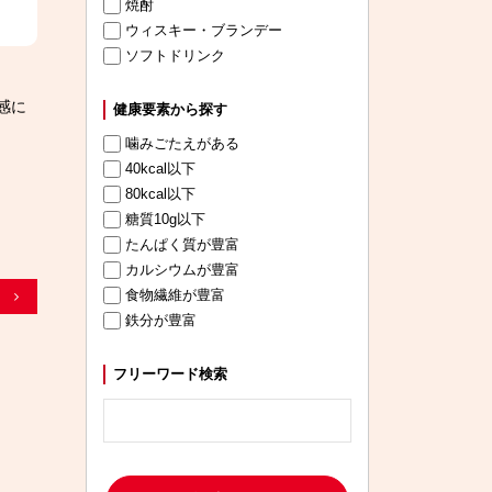
焼酎
ウィスキー・ブランデー
ソフトドリンク
感に
健康要素から探す
噛みごたえがある
40kcal以下
80kcal以下
糖質10g以下
たんぱく質が豊富
カルシウムが豊富
食物繊維が豊富
鉄分が豊富
フリーワード検索