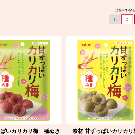
12件中/1-6
1
2
っぱいカリカリ梅 種ぬき
素材 甘ずっぱいカリカリ